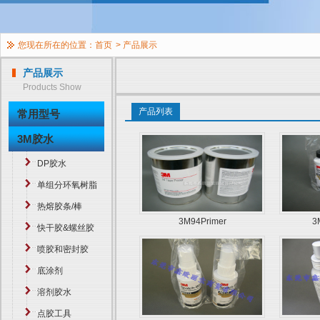
您现在所在的位置：
首页
>
产品展示
产品展示
Products Show
产品列表
常用型号
3M胶水
DP胶水
单组分环氧树脂
热熔胶条/棒
3M94Primer
3
快干胶&螺丝胶
喷胶和密封胶
底涂剂
溶剂胶水
点胶工具