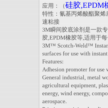
硅胶,EPDM
应用：（
特性：氰基丙烯酸酯聚烯
速粘接
3M瞬间胶底涂剂是一款
胶,EPDM橡胶等,适用于
3M™ Scotch-Weld™ Instant 
surfaces for use with instan
Features:
Adhesion promoter for use w
General industrial, metal w
agricultural equipment, plas
energy, wind energy, composi
aerospace.