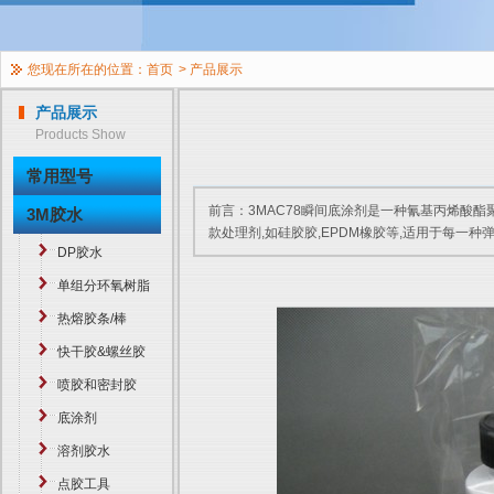
您现在所在的位置：
首页
>
产品展示
产品展示
Products Show
常用型号
前言：3MAC78瞬间底涂剂是一种氰基丙烯酸
3M胶水
款处理剂,如硅胶胶,EPDM橡胶等,适用于每一种弹性
DP胶水
单组分环氧树脂
热熔胶条/棒
快干胶&螺丝胶
喷胶和密封胶
底涂剂
溶剂胶水
点胶工具