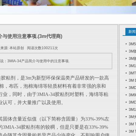
新闻
简介与使用注意事项.(3m代理商)
3M
来源: 本站原创
阅读次数100211次
3M
3M
：3MIA-34产品简介与使用中的注意事项.
3M
3M
胶粘剂，是3m为新型环保保温类产品研发的一款高
3M
温棉，布匹，泡棉海绵等轻质材料有着非常强的亲和
3M
业，同时，由于3MIA-34胶粘剂对塑料，海绵等粘
3M
业认可，并大量推广以及使用。
3M
3M
3M
其固体含量近似值（以下简称含固量）为33%-39%左
3M
IA-34胶粘剂有的较稠，但是只要是在33%-39%
3M
也会随其含固量的差异产品少许变化，不影响用户使