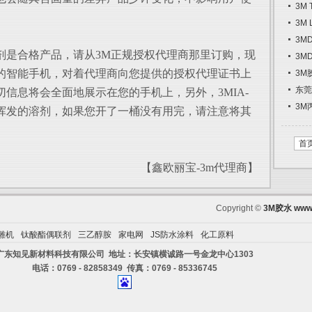
3M
3M
3M
粘剂是合格产品，请从3M正规授权代理商那里订购，现
3M
的智能手机，对着代理商向您提供的授权代理证书上
3M
东莞
信息将会全面地展示在您的手机上，另外，3MIA-
3M
易挥发的溶剂，如果您开了一桶没有用完，请注意将其
首
【鑫欧丽宝-3m代理商】
Copyright ©
3M胶水
www.
雕机
钛酸酯偶联剂
三乙醇胺
家电网
JS防水涂料
化工原料
广东知见新材料科技有限公司 地址：长安镇横诚路一号金龙中心1303
电话：0769 - 82858349 传真：0769 - 85336745