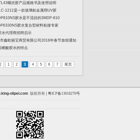
 TL43螺丝胶产品规格书及使用说明
 LC-1212是一款玻璃粘金属用UV胶
DP810NS胶水是不流挂的3MDP-810
DP6330NS胶水复合型材料粘接专家
胶水代理商招聘启示
市鑫欧丽宝商贸有限公司2018年春节放假通知
丙烯酸胶水的特点
页
1
2
3
4
5
6
7
尾页
king-olipel.com
版权所有 |
粤ICP备13018270号