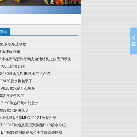
资讯
595聚氨酯玻璃胶
胶水涨价通知
胶水在新能源汽车动力电池结构上的应用示例
1700三防漆介绍
TS230胶水是PUR胶水产品介绍
 DP420胶水换包装了
DP810胶水是什么颜色
90喷胶换包装了
DP190导热环氧树脂胶水
1099胶水使用说明
光固化胶粘剂3MLC-1112 UV胶介绍
 TE300LT热熔反应型聚氨酯PUR胶水介绍
 TL77螺纹锁固胶是永久承重螺纹锁固胶