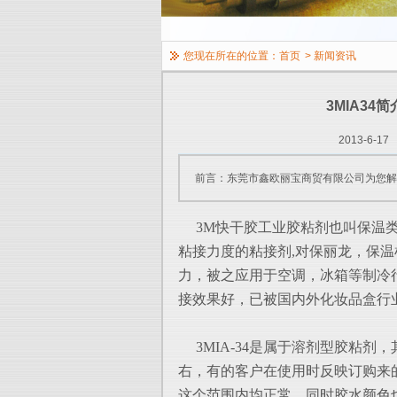
您现在所在的位置：
首页
>
新闻资讯
3MIA34
2013-6-17
前言：东莞市鑫欧丽宝商贸有限公司为您解说
3M快干胶工业胶粘剂也叫保温类
粘接力
度的粘接剂,对保丽龙，保
力，被之应
用于空调，冰箱等制冷行
接效果好，已被
国内外化妆品盒行
3MIA-34是属于溶剂型胶粘剂，
右，有的客户在使用时反映订购来的3M
这个范围内均正常，同时胶水颜色