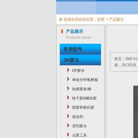
您现在所在的位置：
首页
>
产品展示
产品展示
Products Show
常用型号
前言：3MCA
3M胶水
接，28.3G/
DP胶水
单组分环氧树脂
热熔胶条/棒
快干胶&螺丝胶
喷胶和密封胶
底涂剂
溶剂胶水
点胶工具