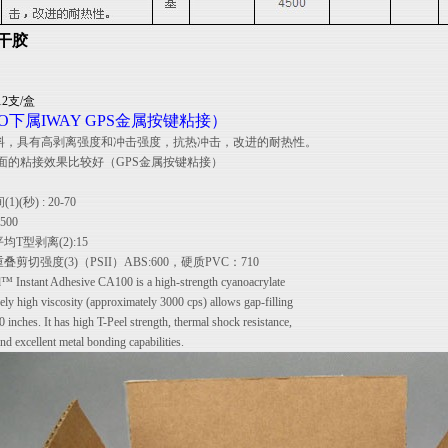
快干胶
 12支/盒
O下属IWAY GPS金属按键粘接）
料，具有高剥离强度和冲击强度，抗热冲击，改进的耐热性。
面的粘接效果比较好（GPS金属按键粘接）
(秒) : 20-70
500
平均T型剥离(2):15
的重叠剪切强度(3)（PSII）ABS:600，硬质PVC：710
Instant Adhesive CA100 is a high-strength cyanoacrylate
ively high viscosity (approximately 3000 cps) allows gap-filling
20 inches. It has high T-Peel strength, thermal shock resistance,
and excellent metal bonding capabilities.