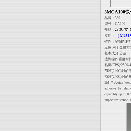
3MCA100
品牌：3M
型号：CA100
规格：
28.3G/支
（
MOT
应用：
特性：坚韧性材
应用:用于金属方
基本成分:乙基
达到操作强度时间(1)
粘度(CPS):2500-4
750F(240C)时的
750F(240C)时
3M™ Scotch-Weld™ 
adhesive. Its relat
capability up to .0
impact resistance, 