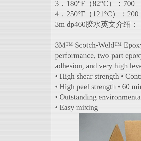
3．180°F（82°C）：700
4．250°F（121°C）：200
3m dp460胶水英文介绍：
3M™ Scotch-Weld™ Epoxy 
performance, two-part epoxy
adhesion, and very high leve
• High shear strength • Cont
• High peel strength • 60 mi
• Outstanding environment
• Easy mixing