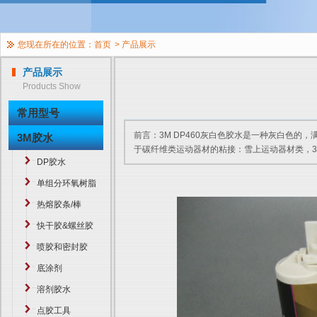
您现在所在的位置：
首页
>
产品展示
产品展示
Products Show
常用型号
前言：3M DP460灰白色胶水是一种灰白色的，满
3M胶水
于碳纤维类运动器材的粘接：雪上运动器材类，37ML
DP胶水
单组分环氧树脂
热熔胶条/棒
快干胶&螺丝胶
喷胶和密封胶
底涂剂
溶剂胶水
点胶工具