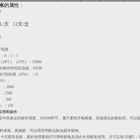
胶水
的属性
：
0
L/支 12支/盒
剂
作强度
：A：1：1
（24°C）（CPS）：55000
C）时的操作时间近似值：9分钟
）时的T型剥离（PIW）：15
SI）：
C）：2000
）：2500
）：200
C）：150
应用和操作
：
胶水是中快速达到操作强度，30分钟即可，属于柔性环氧树脂，快速固化的胶粘剂，可
材料表面，再施胶，可以用异丙醇去除油脂等脏物。
灰色是卡式胶筒包装，最好使用要和EPX塑料胶枪及混合长管配套使用。才可以将AB胶1