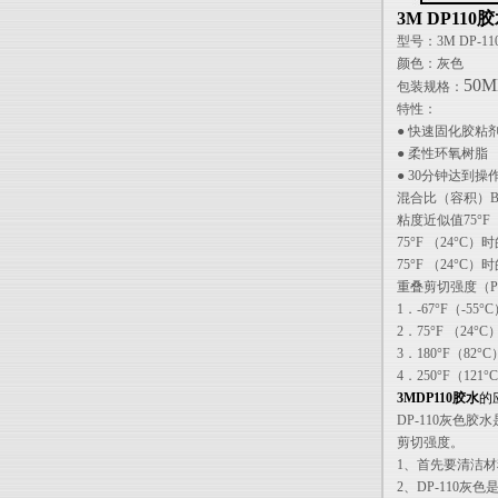
3M DP110
型号：3M DP-11
颜色：灰色
50M
包装规格：
特性：
● 快速固化胶粘
● 柔性环氧树脂
● 30分钟达到操
混合比（容积）B
粘度近似值75°F 
75°F （24°
75°F （24°C
重叠剪切强度（P
1．-67°F（-55°
2．75°F （24°C
3．180°F（82°C
4．250°F（121°
3MDP110胶水
的
DP-110灰色
剪切强度。
1、首先要清洁
2、DP-110