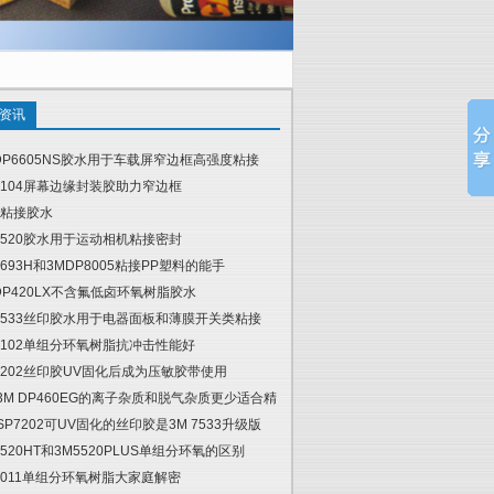
资讯
DP6605NS胶水用于车载屏窄边框高强度粘接
6104屏幕边缘封装胶助力窄边框
粘接胶水
5520胶水用于运动相机粘接密封
4693H和3MDP8005粘接PP塑料的能手
DP420LX不含氟低卤环氧树脂胶水
7533丝印胶水用于电器面板和薄膜开关类粘接
6102单组分环氧树脂抗冲击性能好
7202丝印胶UV固化后成为压敏胶带使用
 3M DP460EG的离子杂质和脱气杂质更少适合精
 SP7202可UV固化的丝印胶是3M 7533升级版
5520HT和3M5520PLUS单组分环氧的区别
6011单组分环氧树脂大家庭解密