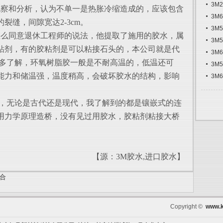
3M
察和分析，认为不单一是热胀冷缩造成的，应该包含
3M
裂缝，间隙宽达2-3cm。
3M
么同意退休工程师的说法，他提取了施用的胶水，属
3M
粘剂，有的胶粘剂是可以粘接石头的，本公司就是代
3M
有多了解，环氧树脂胶一般是不耐高温的，低温还可
3M
能力和储温强，温度稍高，会破坏胶水的结构，影响
3M
，无论是古代还是现代，我了解到的都是镶嵌式的连
用力学原理造桥，没有见过用胶水，胶粘剂粘接大桥
【源：3M胶水,进口胶水】
场合
Copyright ©
www.k