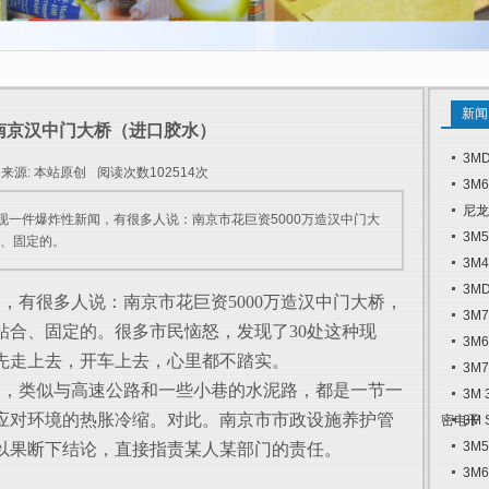
新闻
南京汉中门大桥（进口胶水）
3M
来源: 本站原创
阅读次数102514次
3M
尼龙
现一件爆炸性新闻，有很多人说：南京市花巨资5000万造汉中门大
3M
、固定的。
3M
3M
有很多人说：南京市花巨资5000万造汉中门大桥，
3M
粘合、固定的。很多市民恼怒，发现了30处这种现
3M
先走上去，开车上去，心里都不踏实。
3M
，类似与高速公路和一些小巷的水泥路，都是一节一
3M
应对环境的热胀冷缩。对此。南京市市政设施养护管
密电子
3M
3M
以果断下结论，直接指责某人某部门的责任。
3M