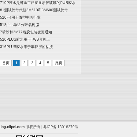
2710P胶水是可返工粘接显示屏玻璃的PUR胶水
681测试胶带代替3M610和3M600测试胶带
5520FR用于微型喇叭行业
5518plus单组分环氧树脂
67喷胶和3M77喷胶包装变更通知
5520PLUS胶水用于TWS耳机上
6316PLUS胶水用于车载屏的粘接
首页
1
2
3
4
5
尾页
ing-olipel.com
版权所有 | 粤ICP备:13018270号