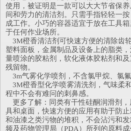
使用，被证明是一款可以大大节省保养
间和劳力的清洁剂。只需手指轻轻一按
成工作。小巧的容器适宜于放在工具箱
于任何作业场所。
3M橙香清洁剂可快速方便的清除齿轮
塑料面板，金属制品及设备上的脂类，
量喷涂的胶粘剂，软化液体胶粘剂和及
残留物。
3m气雾化学喷剂，不含氯甲烷、氯
3M橙香型化学喷雾清洗剂，气味柔
程中不会有难问的刺鼻感。
更多了解：同类有干性硅酮润滑剂，
具和桌面，快速方便的应用有助于防止
和油漆之类污物的堆积，不会沾污和发
频及药物管理局（PDA）所列的原料