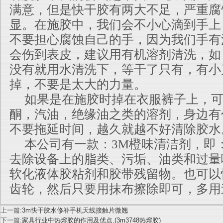
满意，但是快干胶有两大不足，严重腐
显。在施胶中，我们会不小心滴到手上
不要担心腐蚀自己的手，因为我们手有
会伤到表皮，建议用有机溶剂清洗，如
没有就用水清洗下，等干了只有，有小
掉，不要是太大的力量。
如果是在施胶时掉在衣服裤子上，可
酮，汽油，绝缘油之类的溶剂，身边有
不要拖延时间，越久就越不好清除胶水
本公司有一款：3M橙味清洁剂，即：3Mc
去除设备上的脂类、污垢、油类和过量
软化液体胶粘剂和胶带残留物。也可以
齿轮，然后只要用抹布擦除即可，多用
上一篇:
3m快干胶水修补手机天线接触片微翘
下一篇:
家具行业中热熔胶的作用及优点.(3m3748热熔胶)