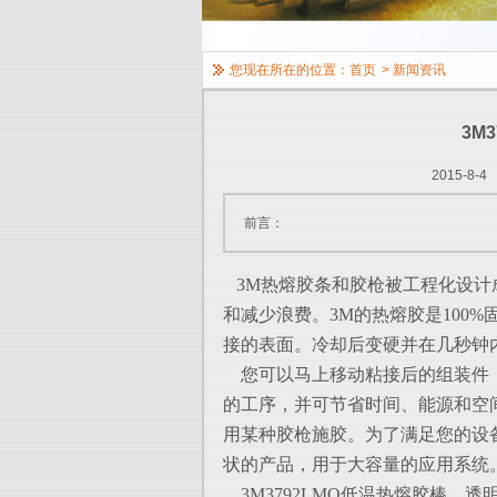
您现在所在的位置：
首页
>
新闻资讯
3M
2015-8-4
前言：
3M热熔胶条和胶枪被工程化设计
和
减少浪费。3M的热熔胶是100
接的表
面。冷却后变硬并在几秒钟
您可以马上移动粘接后的组装件，
的工序，并可节省时间、能源和空
用
某种胶枪施胶。为了满足您的设
状的
产品，用于大容量的应用系统
3M3792LMQ低温热熔胶棒，透