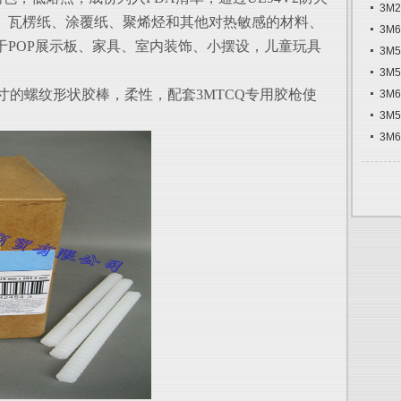
3M
、瓦楞纸、涂覆纸、聚烯烃和其他对热敏感的材料、
3M
于POP展示板、家具、室内装饰、小摆设，儿童玩具
3M
3M
8英寸的螺纹形状胶棒，柔性，配套3MTCQ专用胶枪使
3M
3M
3M