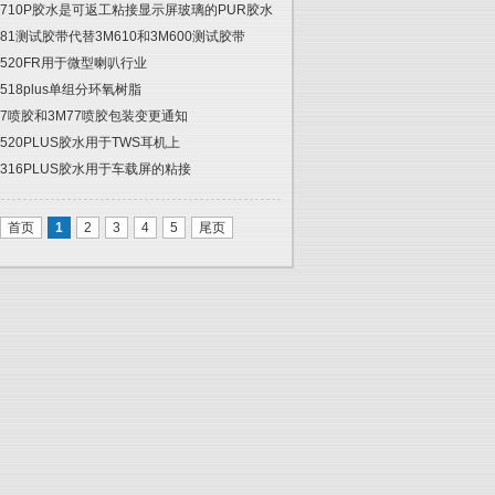
2710P胶水是可返工粘接显示屏玻璃的PUR胶水
681测试胶带代替3M610和3M600测试胶带
5520FR用于微型喇叭行业
5518plus单组分环氧树脂
67喷胶和3M77喷胶包装变更通知
5520PLUS胶水用于TWS耳机上
6316PLUS胶水用于车载屏的粘接
首页
1
2
3
4
5
尾页