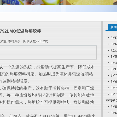
新闻
3792LMQ低温热熔胶棒
3M
来源: 本站原创
阅读次数79512次
3M
尼龙
3M
3M
成一个先进的系统，能帮助您提高生产率、降低成本
3M
%固态的热熔塑料树脂。加热时成为液体并讯速湿润粘
3M
内达到粘接强度。
3M
确保持续的生产，这有助于省掉夹持、固定和干燥
3M
3M
间。每一种热熔胶均精心设计和制造，使其能有效地
密电子
3M
备和操作需求，热熔胶也可提供颗粒状、盘状和砖块
3M
。
3M
明色，低熔点，成份列入FDA清单，通过UL94V2防火