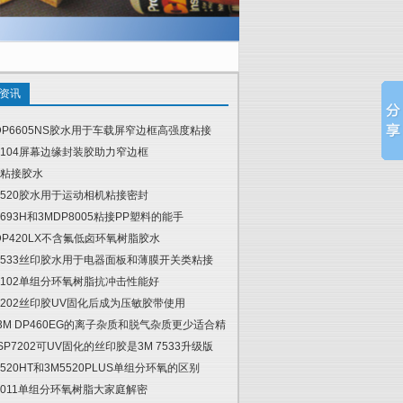
资讯
DP6605NS胶水用于车载屏窄边框高强度粘接
6104屏幕边缘封装胶助力窄边框
粘接胶水
5520胶水用于运动相机粘接密封
4693H和3MDP8005粘接PP塑料的能手
DP420LX不含氟低卤环氧树脂胶水
7533丝印胶水用于电器面板和薄膜开关类粘接
6102单组分环氧树脂抗冲击性能好
7202丝印胶UV固化后成为压敏胶带使用
 3M DP460EG的离子杂质和脱气杂质更少适合精
 SP7202可UV固化的丝印胶是3M 7533升级版
5520HT和3M5520PLUS单组分环氧的区别
6011单组分环氧树脂大家庭解密