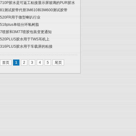
2710P胶水是可返工粘接显示屏玻璃的PUR胶水
681测试胶带代替3M610和3M600测试胶带
5520FR用于微型喇叭行业
5518plus单组分环氧树脂
67喷胶和3M77喷胶包装变更通知
5520PLUS胶水用于TWS耳机上
6316PLUS胶水用于车载屏的粘接
首页
1
2
3
4
5
尾页