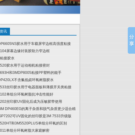
资讯
DP6605NS胶水用于车载屏窄边框高强度粘接
6104屏幕边缘封装胶助力窄边框
粘接胶水
5520胶水用于运动相机粘接密封
4693H和3MDP8005粘接PP塑料的能手
DP420LX不含氟低卤环氧树脂胶水
7533丝印胶水用于电器面板和薄膜开关类粘接
6102单组分环氧树脂抗冲击性能好
7202丝印胶UV固化后成为压敏胶带使用
 3M DP460EG的离子杂质和脱气杂质更少适合精
 SP7202可UV固化的丝印胶是3M 7533升级版
5520HT和3M5520PLUS单组分环氧的区别
6011单组分环氧树脂大家庭解密