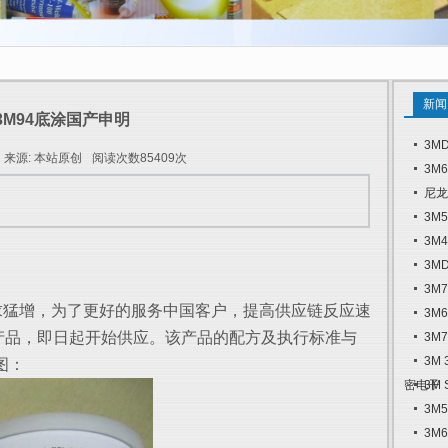
新闻
3M94底涂国产申明
3M
来源: 本站原创
阅读次数85409次
3M
尼龙
3M
3M
3M
3M
求猛增，为了更好的服务中国客户，提高供应链反应速
3M
剂产品，即日起开始供应。该产品的配方及执行标准与
3M
3M
图：
密电子
3M
3M
3M