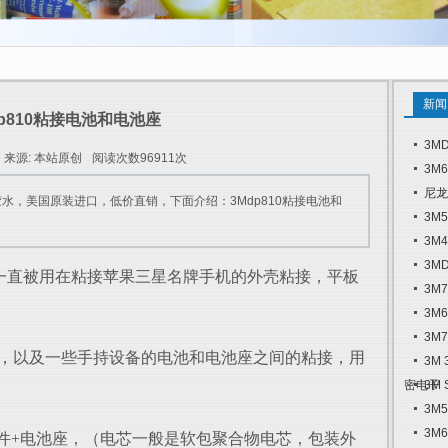
新闻
dp810粘接电池和电池座
3M
来源: 本站原创
阅读次数96911次
3M
尼龙
胶水，美国原装进口，低价直销，下面介绍：3Mdp810粘接电池和
3M
3M
3M
，一直被用在粘接苹果三星名牌手机的外壳粘接，平板
3M
3M
3M
，以及一些手持设备的电池和电池座之间的粘接，
用
3M
密电子
3M
3M
3M
件+电池座，（电芯一般是软包聚合物电芯，包装外