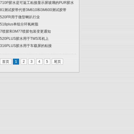
2710P胶水是可返工粘接显示屏玻璃的PUR胶水
681测试胶带代替3M610和3M600测试胶带
5520FR用于微型喇叭行业
5518plus单组分环氧树脂
67喷胶和3M77喷胶包装变更通知
5520PLUS胶水用于TWS耳机上
6316PLUS胶水用于车载屏的粘接
首页
1
2
3
4
5
尾页