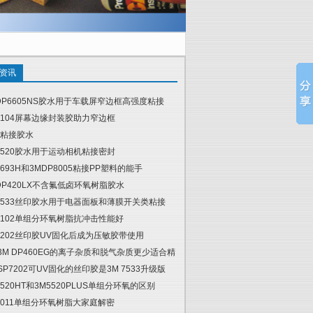
资讯
DP6605NS胶水用于车载屏窄边框高强度粘接
6104屏幕边缘封装胶助力窄边框
粘接胶水
5520胶水用于运动相机粘接密封
4693H和3MDP8005粘接PP塑料的能手
DP420LX不含氟低卤环氧树脂胶水
7533丝印胶水用于电器面板和薄膜开关类粘接
6102单组分环氧树脂抗冲击性能好
7202丝印胶UV固化后成为压敏胶带使用
 3M DP460EG的离子杂质和脱气杂质更少适合精
 SP7202可UV固化的丝印胶是3M 7533升级版
5520HT和3M5520PLUS单组分环氧的区别
6011单组分环氧树脂大家庭解密