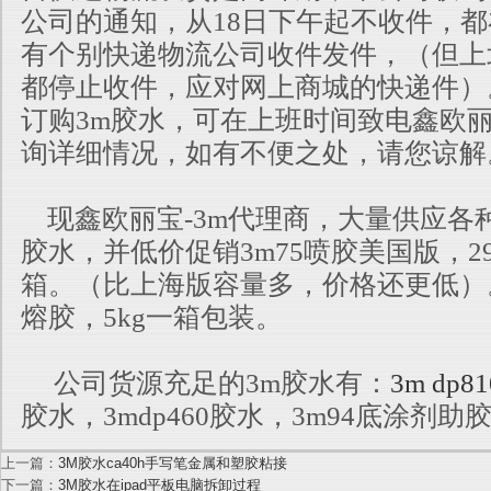
公司的通知，从18日下午起不收件，都
有个别快递物流公司收件发件，（但上
都停止收件，应对网上商城的快递件）
订购3m胶水，可在上班时间致电鑫欧
询详细情况，如有不便之处，请您谅解
现鑫欧丽宝-3m代理商，大量供应各
胶水，并低价促销3m75喷胶美国版，29
箱。（比上海版容量多，价格还更低）。还
熔胶，5kg一箱包装。
公司货源充足的3m胶水有：
3m dp81
胶水，3mdp460胶水，3m94底涂剂助
上一篇：
3M胶水ca40h手写笔金属和塑胶粘接
下一篇：
3M胶水在ipad平板电脑拆卸过程