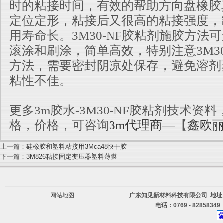
时的粘接时间，有效的帮助方向盘橡胶
定位定形，
粘接后又很高的粘接强度，
用寿命长。3M30-NF胶粘剂施胶方法
滚涂和刷涂，简单高效，特别注意3M30
方法，需要密封阴凉处保
存，避免溶剂
粘性不佳。
更多3m胶水-3M30-NF胶粘剂技术资
格，价格，可咨询
3m代理商
—【
鑫欧
上一篇：
硅橡胶和塑料粘接用3Mca48快干胶
下一篇：
3M826粘接固定变压器塑料薄膜
网站地图
广东知见新材料科技有限公司 地址
电话：0769 - 82858349