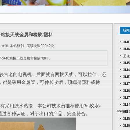
新闻
40粘接天线金属和橡胶/塑料
3M
来源: 本站原创
阅读次数99042次
3M
尼龙
ca40粘接天线金属和橡胶/塑料。
3M
3M
较古老的电视机，后面就有两根天线，可以拉伸，还
3M
，都是采用金属管，可伸长收缩，顶端是塑料或橡
3M
3M
3M
3M
有采用胶水粘接，本公司技术员推荐使用
3m胶水
-
密电子
3M
通过各种认证，对于出口的产品，完全符合。
3M
3M