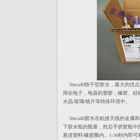
3mca40快干型胶水，最大的优
用在
电子，电器的塑胶，橡胶、硅
水晶/玻
璃/镜片等特殊环境中。
3mca40胶水在粘接天线的金属
下胶水瓶的瓶塞，然后手挤胶瓶中
塞
进塑料/橡胶圈内。1-30秒内