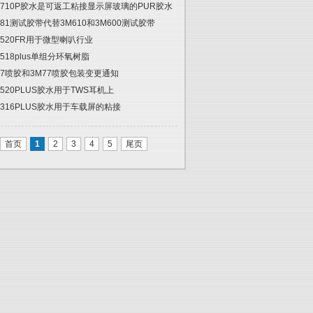
2710P胶水是可返工粘接显示屏玻璃的PUR胶水
681测试胶带代替3M610和3M600测试胶带
5520FR用于微型喇叭行业
5518plus单组分环氧树脂
67喷胶和3M77喷胶包装变更通知
5520PLUS胶水用于TWS耳机上
6316PLUS胶水用于车载屏的粘接
首页
1
2
3
4
5
尾页