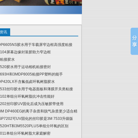
资讯
DP6605NS胶水用于车载屏窄边框高强度粘接
6104屏幕边缘封装胶助力窄边框
粘接胶水
5520胶水用于运动相机粘接密封
4693H和3MDP8005粘接PP塑料的能手
DP420LX不含氟低卤环氧树脂胶水
7533丝印胶水用于电器面板和薄膜开关类粘接
6102单组分环氧树脂抗冲击性能好
7202丝印胶UV固化后成为压敏胶带使用
 3M DP460EG的离子杂质和脱气杂质更少适合精
 SP7202可UV固化的丝印胶是3M 7533升级版
5520HT和3M5520PLUS单组分环氧的区别
6011单组分环氧树脂大家庭解密