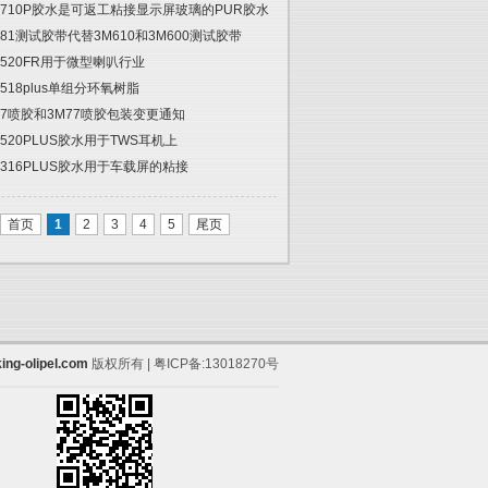
2710P胶水是可返工粘接显示屏玻璃的PUR胶水
681测试胶带代替3M610和3M600测试胶带
5520FR用于微型喇叭行业
5518plus单组分环氧树脂
67喷胶和3M77喷胶包装变更通知
5520PLUS胶水用于TWS耳机上
6316PLUS胶水用于车载屏的粘接
首页
1
2
3
4
5
尾页
ing-olipel.com
版权所有 | 粤ICP备:13018270号