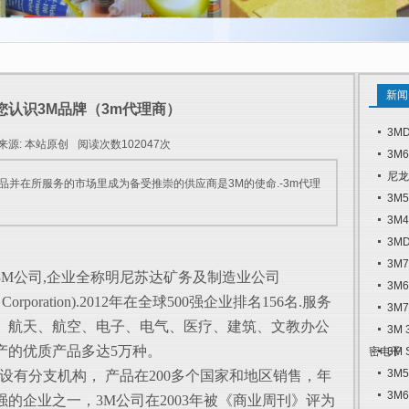
新闻
您认识3M品牌（3m代理商）
3M
来源: 本站原创
阅读次数102047次
3M
尼龙
品并在所服务的市场里成为备受推崇的供应商是3M的使命.-3m代理
3M
3M
3M
3M
3M公司,企业全称明尼苏达矿务及制造业公司
3M
turing Corporation).2012年在全球500强企业排名156名.服务
3M
、航天、航空、电子、电气、医疗、建筑、文教办公
3M
产的优质产品多达5万种。
密电子
3M
3M
设有分支机构， 产品在200多个国家和地区销售，年
3M
0强的企业之一，3M公司在2003年被《商业周刊》评为