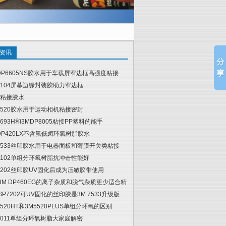
资讯
DP6605NS胶水用于车载屏窄边框高强度粘接
6104屏幕边缘封装胶助力窄边框
粘接胶水
5520胶水用于运动相机粘接密封
4693H和3MDP8005粘接PP塑料的能手
DP420LX不含氟低卤环氧树脂胶水
7533丝印胶水用于电器面板和薄膜开关类粘接
6102单组分环氧树脂抗冲击性能好
7202丝印胶UV固化后成为压敏胶带使用
 3M DP460EG的离子杂质和脱气杂质更少适合精
 SP7202可UV固化的丝印胶是3M 7533升级版
5520HT和3M5520PLUS单组分环氧的区别
6011单组分环氧树脂大家庭解密