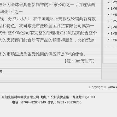
3M
年被评为全球最具创新精神的20 家公司之一，并连续两
3M
华企业”之一
3M
线，分成几大组，在中国地区正规授权经销商就有数
3M
品和特色。我司东莞市鑫欧丽宝商贸有限公司属第一
3M
气部.整个3M公司有完整的管理模式和流程来配合整个
3M
大的支持部门配合所有产品的销售和服务，比如资源
3M
的市场里成为备受推崇的供应商是3M的使命。
【源：3m代理商】
及
Copyright ©
www.k
广东知见新材料科技有限公司 地址：长安镇横诚路一号金龙中心1303
电话：0769 - 82858349 传真：0769 - 85336745