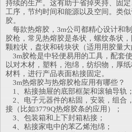
持续的生产。这有助于省掉夹持、固定
工序，节约时间和能源以及空间。类似于3
胶。
每款热熔胶，3m公司都精心设计和
胶枪，常见热熔胶是条状，螺纹条状，
颗粒状，盘状和砖块状（适用用胶量大
3m胶枪是中轻便易用的工具，配套
以对木材，塑料，泡绵，纺织物，厚纸
材料，进行产品表面粘接固定。
3m热熔胶与热熔胶枪应用有哪些？
1、粘接抽屉的底部框架和滚轴导轨
2、电子元器件的粘固，安装，组合
接（比如3779Q热熔胶条的应用）；
3、包装箱和上下封箱粘接；
4、粘接家电中的苯乙烯泡绵；