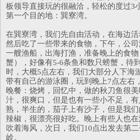
板领导直接玩的很融洽，轻松的度过3
第一个目的地：巽寮湾。
在巽寮湾，我们先自由活动，在海边活
然后吃了一些带来的食物，下午，公司派
一艘渔船，出海打渔，准备晚上的食物
蟹），好像有5-6条鱼和数只螃蟹，待
时，大概5点左右，我们大部分人下海
带有自己的游泳圈，玩到晚上7点
左右
晚餐：烧烤，回忆中，做的秋刀鱼很美
汁，很爽口，但是也有一
些小不足，有
熟，半生的，茄子上有沙子，但是我们
辣椒，很漂亮很好
吃。晚上有些人也在
吹着海风，次日，我们10点出发去第
岭。