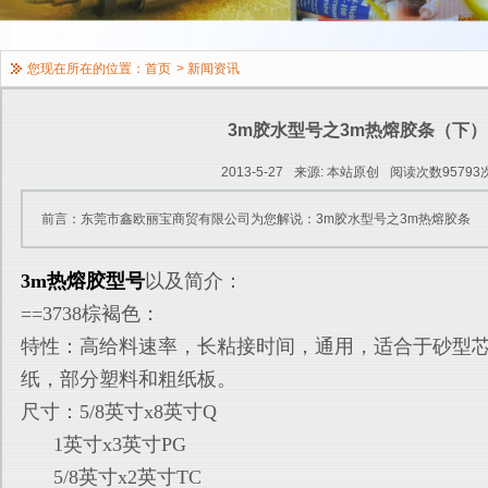
您现在所在的位置：
首页
>
新闻资讯
3m胶水型号之3m热熔胶条（下）
2013-5-27
来源: 本站原创
阅读次数95793
前言：东莞市鑫欧丽宝商贸有限公司为您解说：3m胶水型号之3m热熔胶条
3m热熔胶型号
以及简介：
==3738棕褐色：
特性：高给料速率，长粘接时间，通用，适合于砂型
纸，部分塑
料和粗纸板。
尺寸：5/8英寸x8英寸Q
1英寸x3英寸PG
5/8英寸x2英寸TC