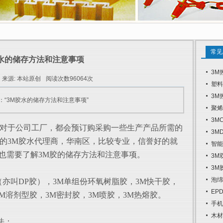
常见
胶水的储存方法和注意事项
3M
来源: 本站原创
阅读次数96064次
塑料
3M
：“3M胶水的储存方法和注意事项”
聚烯
3M
对于公司工厂，都会预订购采购一些生产产品所需的
3M
规的3M胶水代理商，华南区，比较专业，信誉好的就
智能
，也需要了解3M胶的储存方法和注意事项。
3M
3M
泡绵
亦叫DP胶），3M单组份环氧树脂胶，3M快干胶，
EP
M溶剂型胶，3M密封胶，3M喷胶，3M热熔胶。
手机
木材
法：