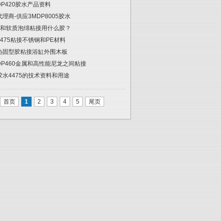
DP420胶水产品资料
代理商-供应3MDP8005胶水
和软质泡绵粘接用什么胶？
4475粘接不锈钢和PE材料
热固型胶粘接浴缸外围木板
DP460金属和高性能尼龙之间粘接
胶水4475的技术资料和用途
首页
1
2
3
4
5
尾页