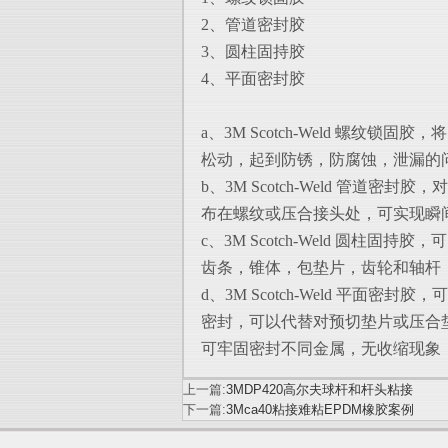
2、管道密封胶
3、圆柱固持胶
4、平面密封胶
a、3M Scotch-Weld 螺
松动，起到防锈，防腐蚀，泄漏的
b、3M Scotch-Weld 管
布在螺纹或压合接头处，可实现瞬
c、3M Scotch-Weld 圆
齿条，锥体，包垫片，齿轮和轴杆
d、3M Scotch-Weld 平
密封，可以代替对预切垫片或压合
可
牢固密封不同金属，无收缩现象
上一篇:
3MDP420高尔夫球杆和杆头粘接
下一篇:
3Mca40粘接难粘EPDM橡胶案例