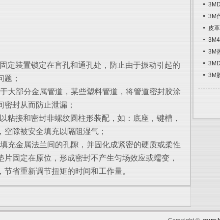
3M
3M
皮革
3M
3M
3M
纹锁固胶，将固定装置锁定在盲孔和通孔处，防止由于振动引起的
3M
问题；
道密封胶，对于大部分金属管道，某些塑料管道，将管道密封胶涂
间密封从而防止泄漏；
柱固持胶，可以粘接和密封非螺纹圆柱形装配，如：底座，键槽，
，空隙被安全填充以隔阻湿气；
面密封胶，可填充金属法兰间的孔隙，并固化成紧密的硬质或柔性
垫片固定在原位，形成密封不产生匀场效应或蠕变，
，节省重新调节扭矩的时间和工作量。