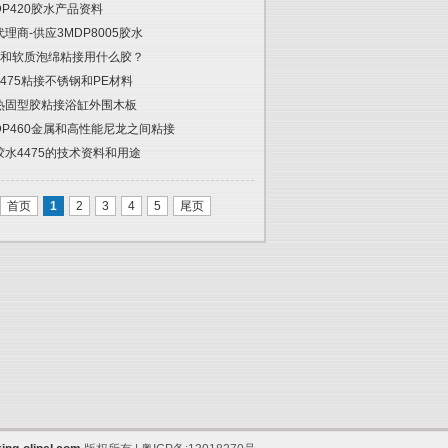
DP420胶水产品资料
代理商-供应3MDP8005胶水
和软质泡绵粘接用什么胶？
4475粘接不锈钢和PE材料
热固型胶粘接浴缸外围木板
DP460金属和高性能尼龙之间粘接
胶水4475的技术资料和用途
首页
1
2
3
4
5
尾页