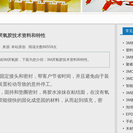
常见
M厌氧胶技术资料和特性
3M
来源: 本站原创
阅读次数88559次
塑料
3M
销3M厌氧胶，下面为您介绍：3M厌氧胶技术资料和特性。
聚烯
3M
固定接头和密封，帮客户节省时间，并且避免由于装
3M
装置松动导致的意外停工。
智能
，固持和垫圈密封，将胶水涂抹在粘结面，在没有氧
3M
胶能很快的固化成坚固的材料，从而起到填充，密
3M
泡绵
EP
手机
木材