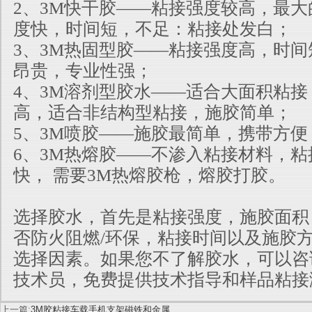
2、3M快干胶——粘接强度较高，最
度快，时间短，不足：粘接处发白；
3、3M热固型胶——粘接强度高，时
昂贵，专业性强；
4、3M溶剂型胶水——适合大面积粘
高，适合非结构型粘接，施胶简单；
5、3M喷胶——施胶最简单，携带方
6、3M热熔胶——不渗入粘接材料，
快， 需要3M热熔胶枪，熔胶打胶。
选择胶水，首先是粘接强度，施胶面积
否防火阻燃/环保，粘接时间以及施
胶
选择因素。如果您不了解胶水，可以咨
技术员，免费
提供技术指导和样品粘接
上一篇:
3M胶粘接车载手机支架磁铁和金属