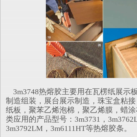
3m3748热熔胶主要用在瓦楞纸展示
制造组装，展台展示制造，珠宝盒粘接
纸板，聚苯乙烯泡棉，聚乙烯膜，蜡涂
类应用的产品型号：
3m3731，3m376
3m3792LM，3m6111HT等热熔胶条。